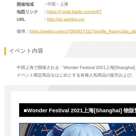
: 中国・上海
開催地域
:
https://j.map.baidu.com/e4/7
地図リンク
:
http://sh.wonfes.cn/
URL
微博：
https://weibo.com/u/7004917311?profile_ftype=1&is_al
イベント内容
中国上海で開催される「Wonder Festival 2021上海[Sha
イベント限定商品をはじめとする各種人気商品の販売および、