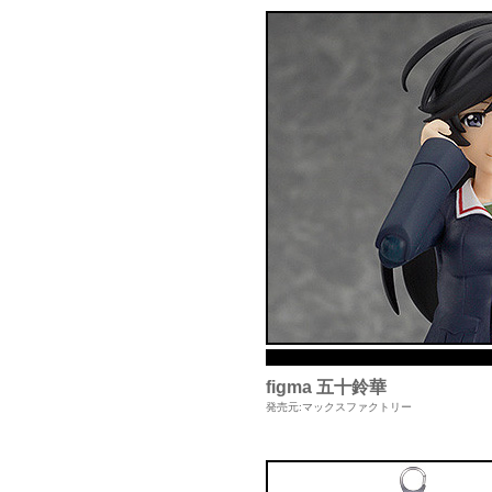
figma 五十鈴華
発売元:マックスファクトリー