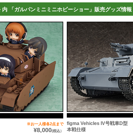
祭 内 「ガルパンミニミニホビーショー」販売グッズ情報
figma Vehicles IV号戦車D型
※お一人様各2点まで
¥8,000
本戦仕様
(税込）