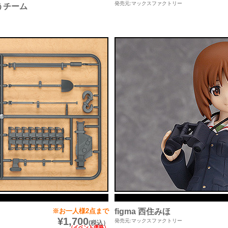
発売元:マックスファクトリー
うチーム
※お一人様2点まで
figma 西住みほ
¥1,700
発売元:マックスファクトリー
(税込）
（イベント価格）