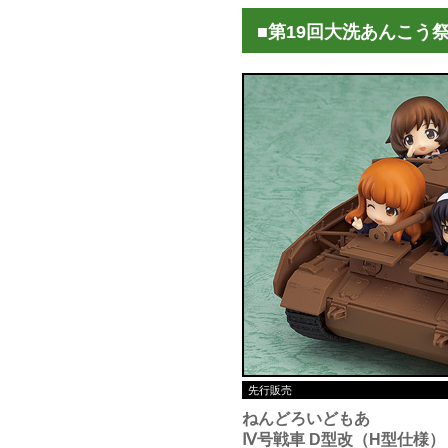
■第19回大洗あんこう
先行販売
ねんどろいどもあ
Ⅳ号戦車 D型改（H型仕様）