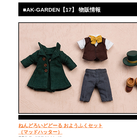
■AK-GARDEN【17】 物販情報
ねんどろいどどーる おようふくセット
（マッドハッター）