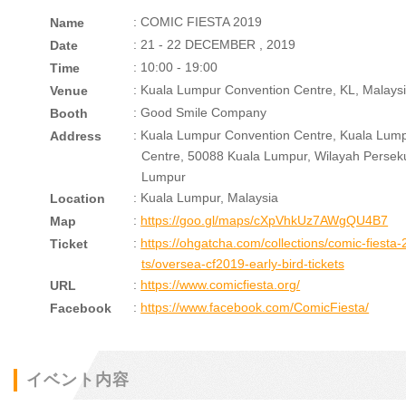
: COMIC FIESTA 2019
Name
: 21 - 22 DECEMBER , 2019
Date
: 10:00 - 19:00
Time
: Kuala Lumpur Convention Centre, KL, Malays
Venue
: Good Smile Company
Booth
: Kuala Lumpur Convention Centre, Kuala Lump
Address
Centre, 50088 Kuala Lumpur, Wilayah Persek
Lumpur
: Kuala Lumpur, Malaysia
Location
:
https://goo.gl/maps/cXpVhkUz7AWgQU4B7
Map
:
https://ohgatcha.com/collections/comic-fiesta
Ticket
ts/oversea-cf2019-early-bird-tickets
:
https://www.comicfiesta.org/
URL
:
https://www.facebook.com/ComicFiesta/
Facebook
イベント内容