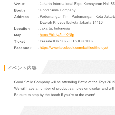
: Jakarta International Expo Kemayoran Hall B3
Venue
: Good Smile Company
Booth
: Pademangan Tim., Pademangan, Kota Jakarta
Address
Daerah Khusus Ibukota Jakarta 14410
: Jakarta, Indonesia
Location
:
https://bit.ly/2LnXY8p
Map
: Presale IDR 90k - OTS IDR 100k
Ticket
:
https://www.facebook.com/battleofthetoys/
Facebook
イベント内容
Good Smile Company will be attending Battle of the Toys 2019,
We will have a number of product samples on display and will a
Be sure to stop by the booth if you’re at the event!