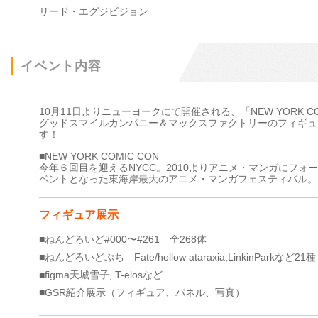
リード・エグジビジョン
イベント内容
10月11日よりニューヨークにて開催される、「NEW YORK 
グッドスマイルカンパニー＆マックスファクトリーのフィギュ
す！
■NEW YORK COMIC CON
今年６回目を迎えるNYCC。2010よりアニメ・マンガにフォーカスし
ベントとなった東海岸最大のアニメ・マンガフェスティバル。
フィギュア展示
■ねんどろいど#000〜#261 全268体
■ねんどろいどぷち Fate/hollow ataraxia,LinkinParkなど21種
■figma天城雪子, T-elosなど
■GSR紹介展示（フィギュア、パネル、写真）