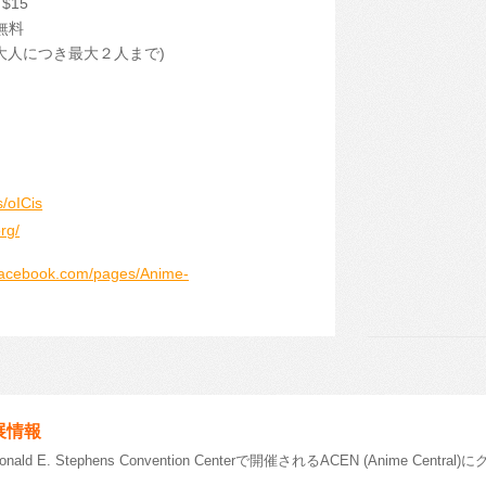
$15
 無料
大人につき最大２人まで)
s/oICis
rg/
.facebook.com/pages/Anime-
展情報
ald E. Stephens Convention Centerで開催されるACEN (Anime C