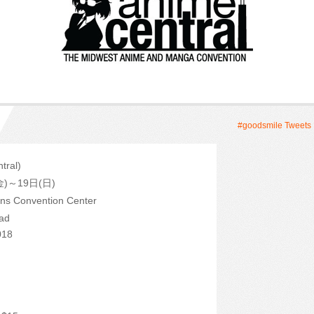
#goodsmile Tweets
tral)
金)～19日(日)
ens Convention Center
oad
018