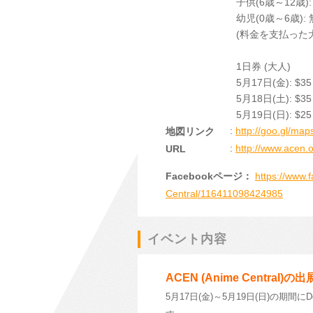
子供(6歳～12歳): 
幼児(0歳～6歳):
(料金を支払った
1日券 (大人)
5月17日(金): $35
5月18日(土): $35
5月19日(日): $25
:
http://goo.gl/map
地図リンク
:
http://www.acen.o
URL
Facebookページ：
https://www
Central/116411098424985
イベント内容
ACEN (Anime Central)の
出
5月17日(金)～5月19日(日)の期間にDon