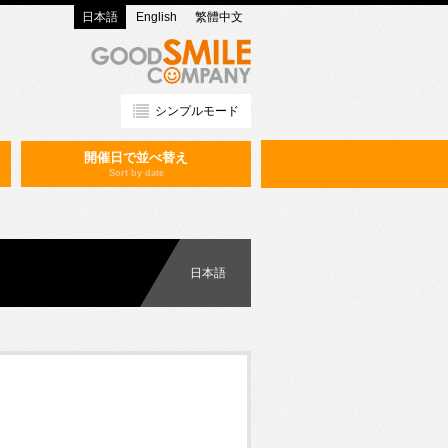
日本語
English
繁體中文
シンプルモード
開催日で並べ替え
Sort by date
日本語