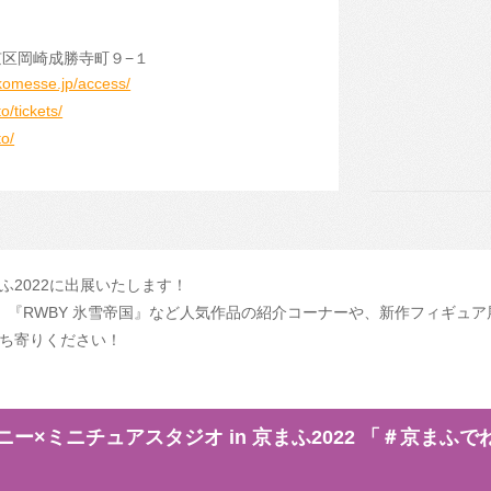
区岡崎成勝寺町９−１
komesse.jp/access/
o/tickets/
to/
2022に出展いたします！
！』『RWBY 氷雪帝国』など人気作品の紹介コーナーや、新作フィギュ
ち寄りください！
ー×ミニチュアスタジオ in 京まふ2022 「＃京まふ
！