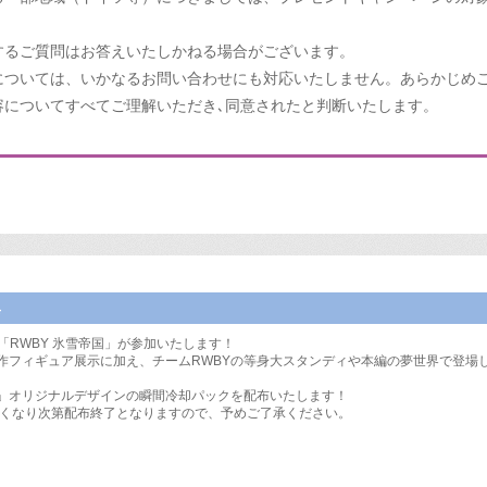
するご質問はお答えいたしかねる場合がございます。
については、いかなるお問い合わせにも対応いたしません。あらかじめ
容についてすべてご理解いただき､同意されたと判断いたします。
典
「RWBY 氷雪帝国」が参加いたします！
新作フィギュア展示に加え、チームRWBYの等身大スタンディや本編の夢世界で登場
国」オリジナルデザインの瞬間冷却パックを配布いたします！
なくなり次第配布終了となりますので、予めご了承ください。