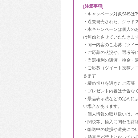
[注意事項]
・キャンペーン対象SNSはTw
・過去発売された、グッド
・本キャンペーンは個人の
は無効とさせていただきま
・同一内容のご応募（ツイ
・ご応募の状況や、選考等
・当選権利の譲渡・換金・
・ご応募（ツイート投稿／
きます。
・締め切りを過ぎたご応募
・プレゼント内容は予告な
・景品表示法などの定めに
い場合があります。
・個人情報の取り扱いは、
・関税等、輸入に関わる諸
・輸送中の破損や遺失につ
・懸賞等が禁止となってい