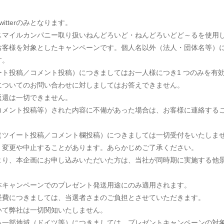
itterのみとなります。
スマイルカンパニー取り扱いねんどろいど・ねんどろいどど～るを使用
お客様を対象としたキャンペーンです。個人名以外（法人・団体名等）
す。
ート投稿／コメント投稿）につきましてはお一人様につき1 つのみを有
についてのお問い合わせに対しましてはお答えできません。
返還は一切できません。
コメント投稿等）された内容に不備があった場合は、お客様に連絡する
（ツイート投稿／コメント欄投稿）につきましては一切受付をいたしま
く変更や中止することがあります。あらかじめご了承ください。
より、本企画にお申し込みいただいた方は、当社が同時期に実施する他
本キャンペーンでのプレゼント発送用途にのみ適用されます。
経費につきましては、当選者さまのご負担とさせていただきます。
いて弊社は一切関知いたしません。
る一部地域（ドイツ等）につきましては、プレゼントキャンペーンの対