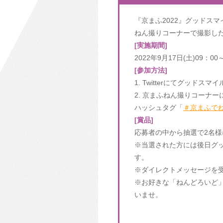
『京まふ2022』グッドス
ねん撮りコーナーで撮影し
[実施期間]
2022年9月17日(土)09：00
[参加方法]
1. Twitterにてグッド
2. 京まふねん撮りコーナ
ハッシュタグ「
＃京まふで
[賞品]
応募者の中から抽選で2名様
※当選された方には後日グ
す。
※ダイレクトメッセージを
※お好きな「ねんどろいど
いませ。