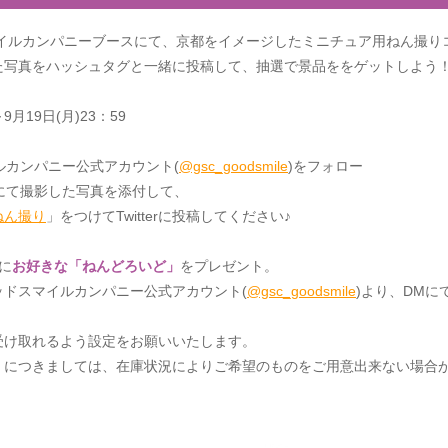
マイルカンパニーブースにて、京都をイメージしたミニチュア用ねん撮り
た写真をハッシュタグと一緒に投稿して、抽選で景品ををゲットしよう
～9月19日(月)23：59
スマイルカンパニー公式アカウント(
@gsc_goodsmile
)をフォロー
ーにて撮影した写真を添付して、
ねん撮り
」をつけてTwitterに投稿してください♪
に
お好きな「ねんどろいど」
をプレゼント。
ッドスマイルカンパニー公式アカウント(
@gsc_goodsmile
)より、DM
受け取れるよう設定をお願いいたします。
」につきましては、在庫状況によりご希望のものをご用意出来ない場合