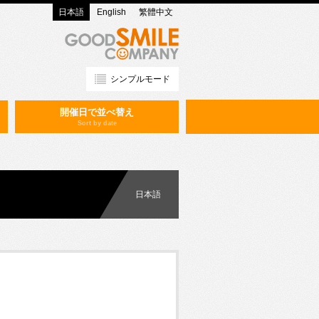
日本語
English
繁體中文
シンプルモード
開催日で並べ替え
Sort by date
日本語