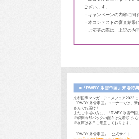
ございます。
・キャンペーンの内容に関
・本コンテストの審査結果
・ご応募の際は、上記の内
■『RWBY 氷雪帝国』来場特
京都国際マンガ・アニメフェア2022に
『RWBY 氷雪帝国』コーナーでは、
さんでお届け！
またご来場の方に、「RWBY 氷雪帝
※瞬間冷却パックの配布は先着順で､
※在庫は各日ご用意しております。
『RWBY 氷雪帝国』 公式サイト
https://anime.team-rwby-project.jp/