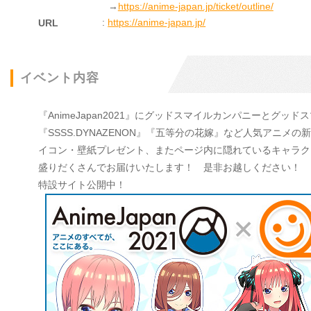
→
https://anime-japan.jp/ticket/outline/
:
https://anime-japan.jp/
URL
イベント内容
『AnimeJapan2021』にグッドスマイルカンパニーとグッ
『SSSS.DYNAZENON』『五等分の花嫁』など人気アニ
イコン・壁紙プレゼント、またページ内に隠れているキャラク
盛りだくさんでお届けいたします！ 是非お越しください！
特設サイト公開中！