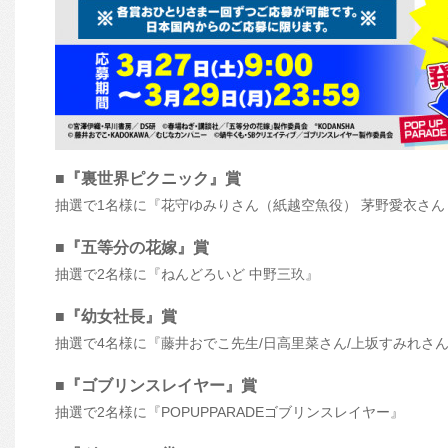
■『裏世界ピクニック』賞
抽選で1名様に『花守ゆみりさん（紙越空魚役） 茅野愛衣さん
■『五等分の花嫁』賞
抽選で2名様に『ねんどろいど 中野三玖』
■『幼女社長』賞
抽選で4名様に『藤井おでこ先生/日高里菜さん/上坂すみれさ
■『ゴブリンスレイヤー』賞
抽選で2名様に『POPUPPARADEゴブリンスレイヤー』