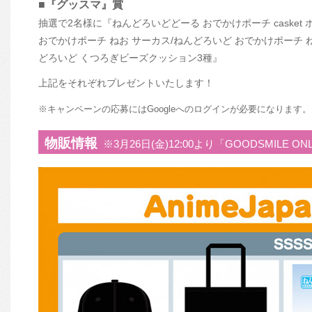
■『グッスマ』賞
抽選で2名様に『ねんどろいどどーる おでかけポーチ casket 
おでかけポーチ ねお サーカス/ねんどろいど おでかけポーチ
どろいど くつろぎビーズクッション3種』
上記をそれぞれプレゼントいたします！
※キャンペーンの応募にはGoogleへのログインが必要になります。
物販情報
※3月26日(金)12:00より「GOODSMILE