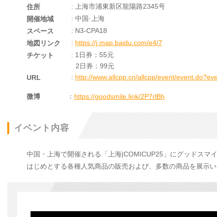
: 上海市浦東新区龍陽路2345号
住所
: 中国·上海
開催地域
: N3-CPA18
スペース
:
https://j.map.baidu.com/e4/7
地図リンク
: 1日券：55元
チケット
2日券：99元
:
http://www.allcpp.cn/allcpp/event/event.do?e
URL
微博
：
https://goodsmile.link/2P7rlBh
イベント内容
中国・上海で開催される「上海|COMICUP25」にグッド
はじめとする各種人気商品の販売および、多数の商品を展示い