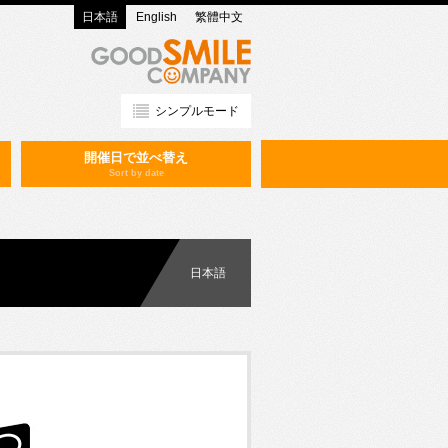
日本語
English
繁體中文
シンプルモード
開催日で並べ替え
Sort by date
日本語