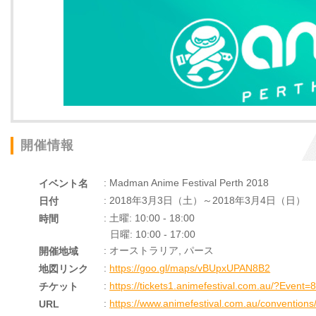
開催情報
: Madman Anime Festival Perth 2018
イベント名
: 2018年3月3日（土）～2018年3月4日（日）
日付
: 土曜: 10:00 - 18:00
時間
日曜: 10:00 - 17:00
: オーストラリア, パース
開催地域
:
https://goo.gl/maps/vBUpxUPAN8B2
地図リンク
:
https://tickets1.animefestival.com.au/?Event=
チケット
:
https://www.animefestival.com.au/conventions
URL