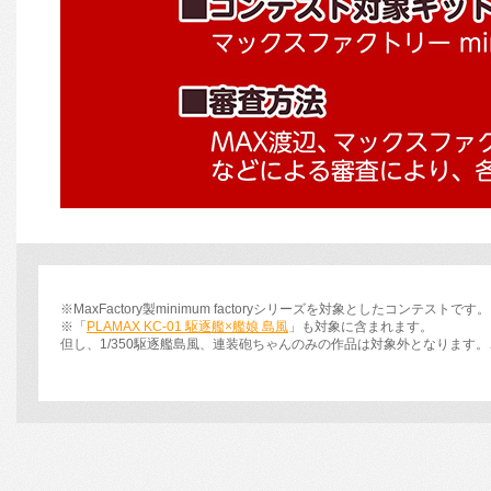
※MaxFactory製minimum factoryシリーズを対象としたコンテストです。
※「
PLAMAX KC-01 駆逐艦×艦娘 島風
」も対象に含まれます。
但し、1/350駆逐艦島風、連装砲ちゃんのみの作品は対象外となります