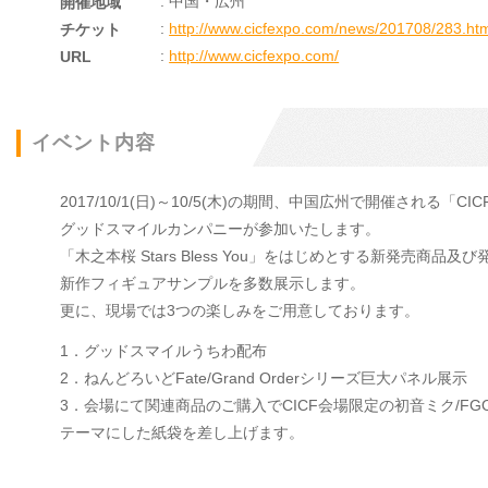
: 中国・広州
開催地域
:
http://www.cicfexpo.com/news/201708/283.ht
チケット
:
http://www.cicfexpo.com/
URL
イベント内容
2017/10/1(日)～10/5(木)の期間、中国広州で開催される「CICF
グッドスマイルカンパニーが参加いたします。
「木之本桜 Stars Bless You」をはじめとする新発売商品
新作フィギュアサンプルを多数展示します。
更に、現場では3つの楽しみをご用意しております。
1．グッドスマイルうちわ配布
2．ねんどろいどFate/Grand Orderシリーズ巨大パネル展示
3．会場にて関連商品のご購入でCICF会場限定の初音ミク/FG
テーマにした紙袋を差し上げます。