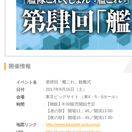
開催情報
: 第肆回「艦これ」観艦式
イベント名
: 2017年9月16日（土）
日付
: 東京ビッグサイト （東4・5・6ホール）
会場
: 【物販】8:00販売開始予定
時間
【昼の部】 開場11：45／開演13:00
【夜の部】 開場15：45／開演17:00
:
http://www.bigsight.jp/access/
地図リンク
:
http://kancolle-kankanshiki.jp/