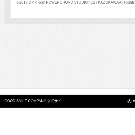
©2017 DMM.com POWERCHORD STUDIO / C2 / KADOKAWA All Rights 
©
GOOD SMILE COMPANY 公式サイト
G