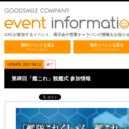
GSCが参加するイベント、展示会や営業キャラバンの情報をお知ら
国内イベントを見る
海外イベントを見る
Events in Japan
International events
UPDATE: 2017.09.13
終了
第肆回「艦これ」観艦式 参加情報