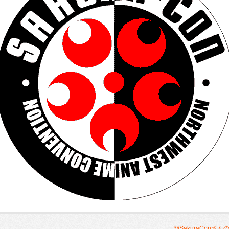
@SakuraConさ