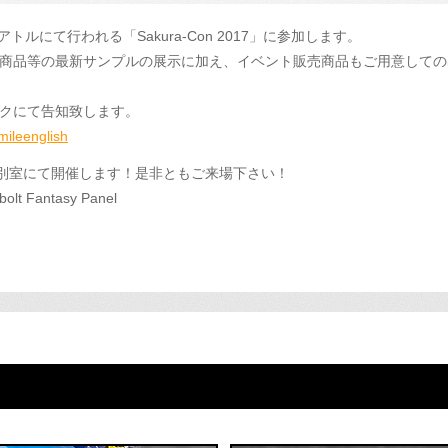
トルにて行われる「Sakura-Con 2017」に参加します。
商品等の最新サンプルの展示に加え、イベント販売商品もご用意しての
クにて告知致します。
ileenglish
を別室にて開催します！是非ともご来場下さい！
t Fantasy Panel