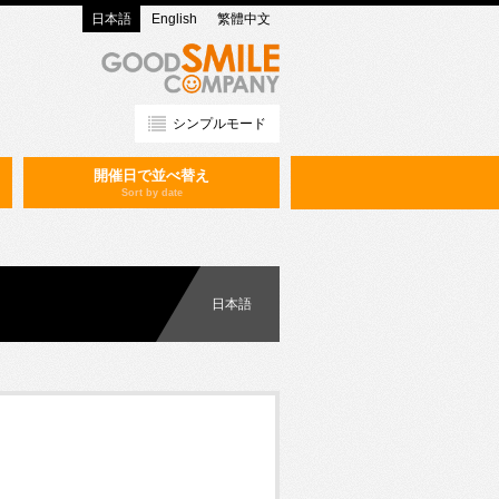
日本語
English
繁體中文
シンプルモード
開催日で並べ替え
Sort by date
日本語