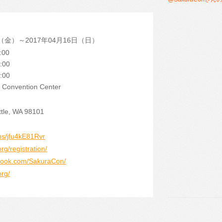
4日（金）～2017年04月16日（日）
8:00
8:00
6:00
e Convention Center
attle, WA 98101
ps/jfu4kE81Rvr
rg/registration/
ebook.com/SakuraCon/
org/