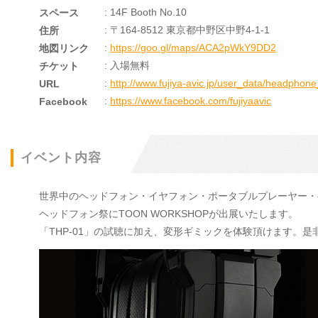
: 14F Booth No.10
スペース
: 〒164-8512 東京都中野区中野4-1-1
住所
:
https://goo.gl/maps/ACA2pWkY9DD2
地図リンク
: 入場無料
チケット
:
http://www.fujiya-avic.jp/user_data/headphon
URL
:
https://www.facebook.com/fujiyaavic
Facebook
イベント内容
世界中のヘッドフォン・イヤフォン・ポータブルプレーヤー・
ヘッドフォン祭にTOON WORKSHOPが出展いたします。
「THP-01」の試聴に加え、変形ギミックを体験頂けます。