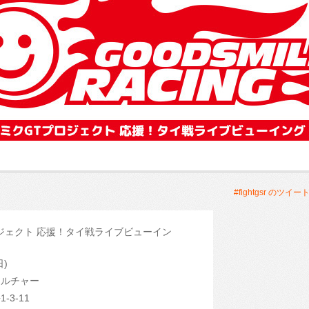
#fightgsr のツイー
ロジェクト 応援！タイ戦ライブビューイン
日)
カルチャー
-3-11