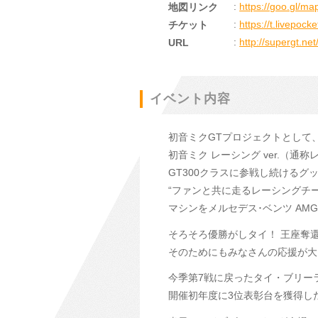
:
https://goo.gl/m
地図リンク
:
https://t.livepocke
チケット
:
http://supergt.ne
URL
イベント内容
初音ミクGTプロジェクトとして、
初音ミク レーシング ver.（
GT300クラスに参戦し続けるグ
“ファンと共に走るレーシングチ
マシンをメルセデス･ベンツ AM
そろそろ優勝がしタイ！ 王座奪
そのためにもみなさんの応援が大
今季第7戦に戻ったタイ・ブリー
開催初年度に3位表彰台を獲得し