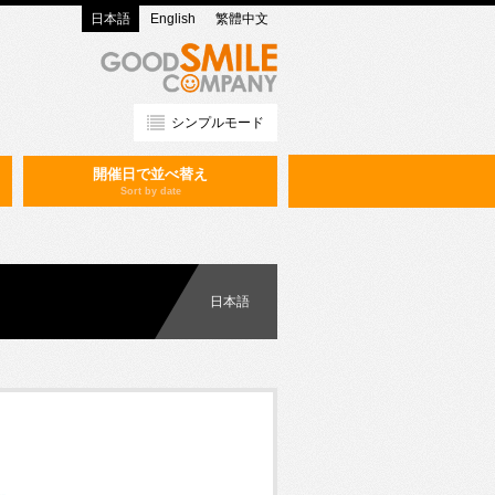
日本語
English
繁體中文
シンプルモード
開催日で並べ替え
Sort by date
日本語