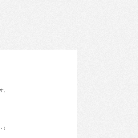
ます。
い！