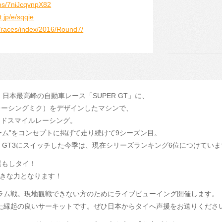
aps/7niJcqvnpX82
t.jp/e/sqqie
t/races/index/2016/Round7/
日本最高峰の自動車レース「SUPER GT」に、
通称レーシングミク）をデザインしたマシンで、
ッドスマイルレーシング。
ーム”をコンセプトに掲げて走り続けて9シーズン目。
G GT3にスイッチした今季は、現在シリーズランキング6位につけてい
還もしタイ！
きな力となります！
ラム戦。現地観戦できない方のためにライブビューイング開催します。
た縁起の良いサーキットです。ぜひ日本からタイへ声援をお送りくださ