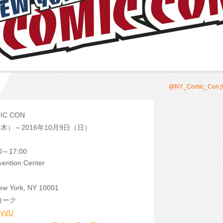
@NY_Comic_C
IC CON
日（木）～2016年10月9日（日）
～17:00
vention Center
New York, NY 10001
ヨーク
LYyVU