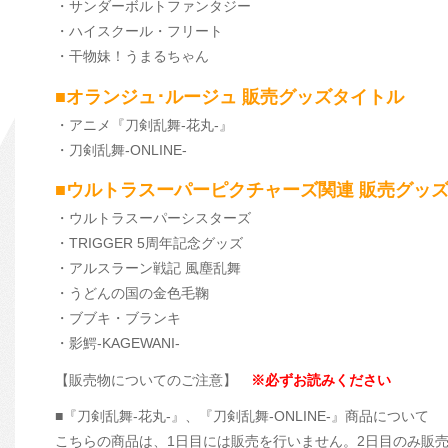
・サンダーボルトファンタジー
・ハイスクール・フリート
・干物妹！うまるちゃん
■オランジュ･ルージュ 販売グッズタイトル
・アニメ『刀剣乱舞-花丸-』
・刀剣乱舞-ONLINE-
■ウルトラスーパーピクチャーズ関連 販売グッ
・ウルトラスーパーシスターズ
・TRIGGER 5周年記念グッズ
・アルスラーン戦記 風塵乱舞
・うどんの国の金色毛鞠
・ブブキ・ブランキ
・影鰐-KAGEWANI-
【販売物についてのご注意】
※必ずお読みください
■『刀剣乱舞-花丸-』、『刀剣乱舞-ONLINE-』商品について
こちらの商品は、1日目には販売を行いません。2日目のみ販