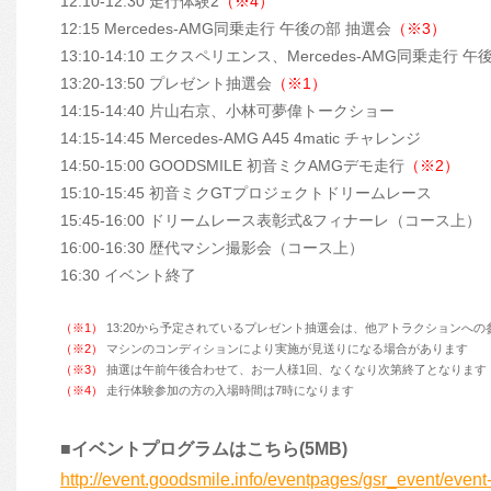
12:10-12:30 走行体験2
（※4）
12:15 Mercedes-AMG同乗走行 午後の部 抽選会
（※3）
13:10-14:10 エクスペリエンス、Mercedes-AMG同乗走行 午
13:20-13:50 プレゼント抽選会
（※1）
14:15-14:40 片山右京、小林可夢偉トークショー
14:15-14:45 Mercedes-AMG A45 4matic チャレンジ
14:50-15:00 GOODSMILE 初音ミクAMGデモ走行
（※2）
15:10-15:45 初音ミクGTプロジェクトドリームレース
15:45-16:00 ドリームレース表彰式&フィナーレ（コース上）
16:00-16:30 歴代マシン撮影会（コース上）
16:30 イベント終了
（※1）
13:20から予定されているプレゼント抽選会は、他アトラクションへ
（※2）
マシンのコンディションにより実施が見送りになる場合があります
（※3）
抽選は午前午後合わせて、お一人様1回、なくなり次第終了となります
（※4）
走行体験参加の方の入場時間は7時になります
■イベントプログラムはこちら(5MB)
http://event.goodsmile.info/eventpages/gsr_event/event