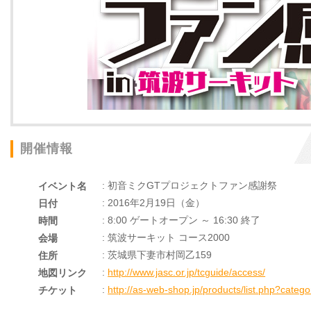
開催情報
: 初音ミクGTプロジェクトファン感謝祭
イベント名
: 2016年2月19日（金）
日付
: 8:00 ゲートオープン ～ 16:30 終了
時間
: 筑波サーキット コース2000
会場
: 茨城県下妻市村岡乙159
住所
:
http://www.jasc.or.jp/tcguide/access/
地図リンク
:
http://as-web-shop.jp/products/list.php?categ
チケット