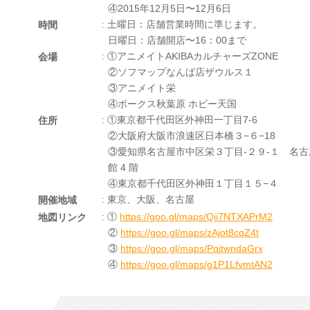
④2015年12月5日〜12月6日
: 土曜日：店舗営業時間に準じます。
時間
日曜日：店舗開店〜16：00まで
: ①アニメイトAKIBAカルチャーズZONE
会場
②ソフマップなんば店ザウルス１
③アニメイト栄
④ボークス秋葉原 ホビー天国
: ①東京都千代田区外神田一丁目7-6
住所
②大阪府大阪市浪速区日本橋３−６−18
③愛知県名古屋市中区栄３丁目-２９-１ 名古屋
館 4 階
④東京都千代田区外神田１丁目１５−４
: 東京、大阪、名古屋
開催地域
: ①
https://goo.gl/maps/Qii7NTXAPrM2
地図リンク
②
https://goo.gl/maps/zAjot8cqZ4t
③
https://goo.gl/maps/PqjtwndaGrx
④
https://goo.gl/maps/g1P1LfvmtAN2