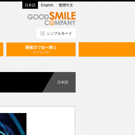
日本語
English
繁體中文
シンプルモード
開催日で並べ替え
Sort by date
日本語