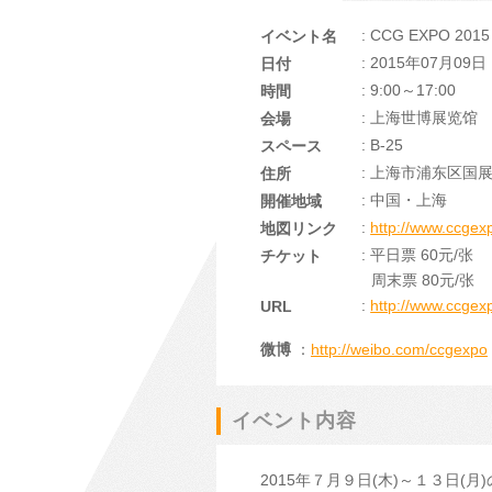
: CCG EXPO 
イベント名
: 2015年07月0
日付
: 9:00～17:00
時間
: 上海世博展览馆
会場
: B-25
スペース
: 上海市浦东区国展
住所
: 中国・上海
開催地域
:
http://www.ccgex
地図リンク
: 平日票 60元/张
チケット
周末票 80元/张
:
http://www.ccgex
URL
微博
：
http://weibo.com/ccgexpo
イベント内容
2015年７月９日(木)～１３日(