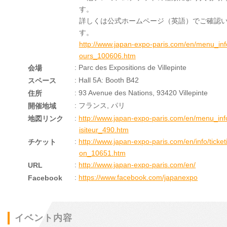
す。
詳しくは公式ホームページ（英語）でご確認
す。
http://www.japan-expo-paris.com/en/menu_inf
ours_100606.htm
: Parc des Expositions de Villepinte
会場
スペース
: 93 Avenue des Nations, 93420 Villepinte
住所
: フランス, パリ
開催地域
:
http://www.japan-expo-paris.com/en/menu_inf
地図リンク
isiteur_490.htm
:
http://www.japan-expo-paris.com/en/info/ticket
チケット
on_10651.htm
:
http://www.japan-expo-paris.com/en/
URL
:
https://www.facebook.com/japanexpo
Facebook
イベント内容