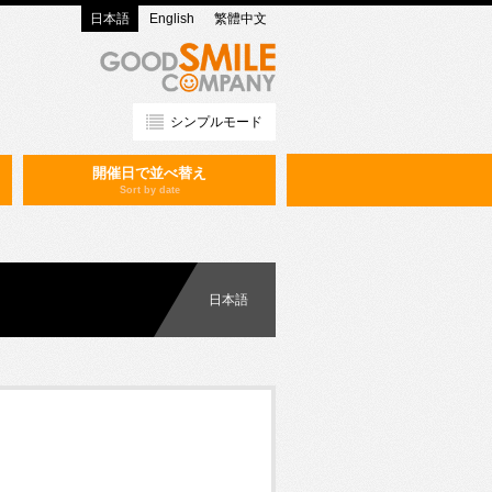
日本語
English
繁體中文
シンプルモード
開催日で並べ替え
Sort by date
日本語