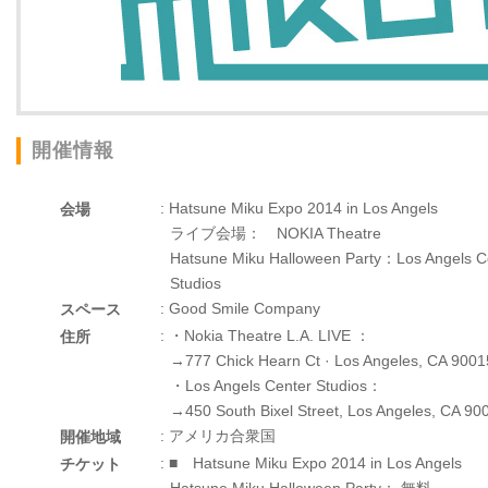
開催情報
: Hatsune Miku Expo 2014 in Los Angels
会場
ライブ会場： NOKIA Theatre
Hatsune Miku Halloween Party：Los Angels C
Studios
: Good Smile Company
スペース
: ・Nokia Theatre L.A. LIVE ：
住所
→777 Chick Hearn Ct · Los Angeles, CA 9001
・Los Angels Center Studios：
→450 South Bixel Street, Los Angeles, CA 
: アメリカ合衆国
開催地域
: ■ Hatsune Miku Expo 2014 in Los Angels
チケット