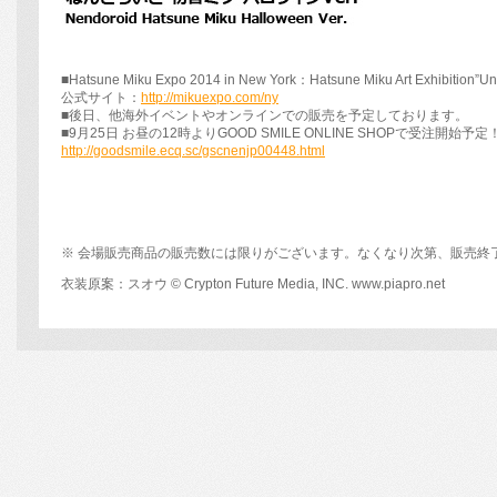
■Hatsune Miku Expo 2014 in New York：Hatsune Miku Art Exhibition
公式サイト：
http://mikuexpo.com/ny
■後日、他海外イベントやオンラインでの販売を予定しております。
■9月25日 お昼の12時よりGOOD SMILE ONLINE SHOPで受注開始予定
http://goodsmile.ecq.sc/gscnenjp00448.html
※ 会場販売商品の販売数には限りがございます。なくなり次第、販売終
衣装原案：スオウ © Crypton Future Media, INC. www.piapro.net