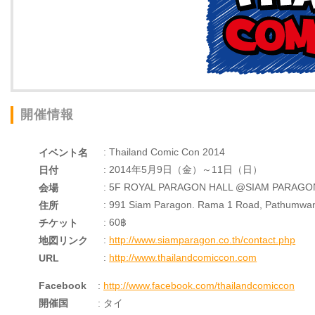
開催情報
: Thailand Comic Con 2014
イベント名
: 2014年5月9日（金）～11日（日）
日付
: 5F ROYAL PARAGON HALL @SIAM PARAGO
会場
: 991 Siam Paragon. Rama 1 Road, Pathumwa
住所
: 60฿
チケット
:
http://www.siamparagon.co.th/contact.php
地図リンク
:
http://www.thailandcomiccon.com
URL
Facebook
:
http://www.facebook.com/thailandcomiccon
開催国
: タイ