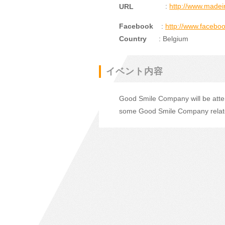
:
http://www.madei
URL
Facebook
:
http://www.faceb
Country
: Belgium
イベント内容
Good Smile Company will be atte
some Good Smile Company related 