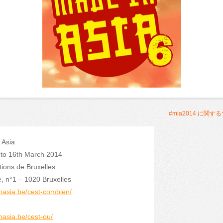
#mia2014 に関す
 Asia
 to 16th March 2014
tions de Bruxelles
e, n°1 – 1020 Bruxelles
nasia.be/cest-combien/
nasia.be/cest-ou/