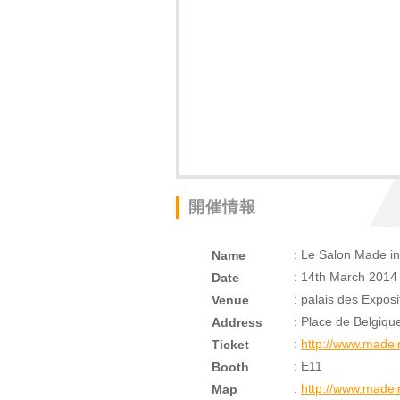
開催情報
: Le Salon Made in
Name
: 14th March 2014
Date
: palais des Exposi
Venue
: Place de Belgiqu
Address
:
http://www.madei
Ticket
: E11
Booth
:
http://www.madei
Map