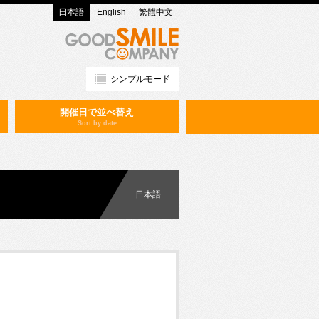
日本語
English
繁體中文
シンプルモード
開催日で並べ替え
Sort by date
日本語