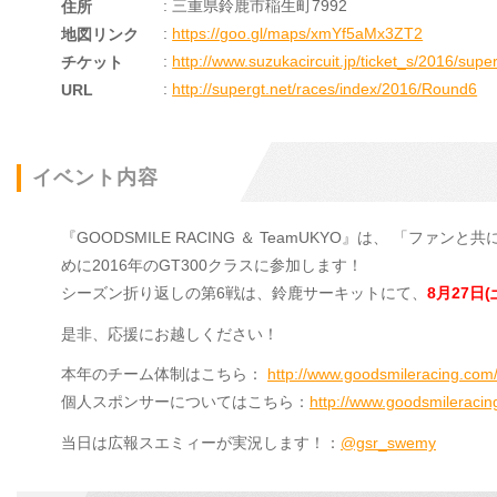
: 三重県鈴鹿市稲生町7992
住所
:
https://goo.gl/maps/xmYf5aMx3ZT2
地図リンク
:
http://www.suzukacircuit.jp/ticket_s/2016/super
チケット
:
http://supergt.net/races/index/2016/Round6
URL
イベント内容
『GOODSMILE RACING ＆ TeamUKYO』は、 
めに2016年のGT300クラスに参加します！
シーズン折り返しの第6戦は、鈴鹿サーキットにて、
8月27日
是非、応援にお越しください！
本年のチーム体制はこちら：
http://www.goodsmileracing.com
個人スポンサーについてはこちら：
http://www.goodsmileracin
当日は広報スエミィーが実況します！：
@gsr_swemy